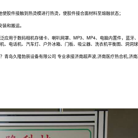
地使胶件接触到热烫模进行热烫，使胶件接合面材料至熔融状态；
安装和搬运。
泛应用于数码相机存储卡、喇叭网罩、MP3、MP4、电脑内置件，蓝牙
机、电话机、汽车灯、户外冰箱、门板、吸尘器、洗衣机平衡图、洞洞球
久隆勃辰设备有限公司 专业承接济南超声波,济南医疗热合机,济南高周波,电