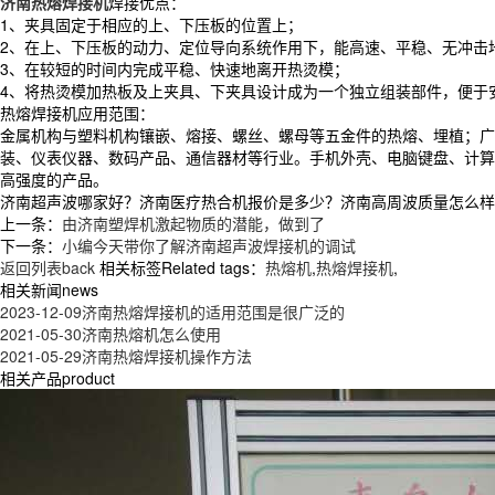
济南热熔焊接机
焊接优点：
1、夹具固定于相应的上、下压板的位置上；
2、在上、下压板的动力、定位导向系统作用下，能高速、平稳、无冲击
3、在较短的时间内完成平稳、快速地离开热烫模；
4、将热烫模加热板及上夹具、下夹具设计成为一个独立组装部件，便于
热熔焊接机应用范围：
金属机构与塑料机构镶嵌、熔接、螺丝、螺母等五金件的热熔、埋植；广
装、仪表仪器、数码产品、通信器材等行业。手机外壳、电脑键盘、计算
高强度的产品。
济南超声波哪家好？济南医疗热合机报价是多少？济南高周波质量怎么样？青岛
上一条：
由济南塑焊机激起物质的潜能，做到了
下一条：
小编今天带你了解济南超声波焊接机的调试
返回列表back
相关标签Related tags：
热熔机
,
热熔焊接机
,
相关新闻news
2023-12-09
济南热熔焊接机的适用范围是很广泛的
2021-05-30
济南热熔机怎么使用
2021-05-29
济南热熔焊接机操作方法
相关产品product