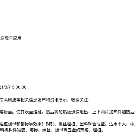
的原理与应用
/3/7 3:00:00
济南高周波等相关信息发布和资讯展示，敬请关注！
的熔接面。使其表面熔融，然后将加热板迅速退出，上下两片加热件加热
，埋植螺母和铆接等效果！铜钉、螺丝埋植、塑料铆合成型。适用于大、
料机构件镶嵌、熔接、螺丝、螺母等五金的热熔、埋植。