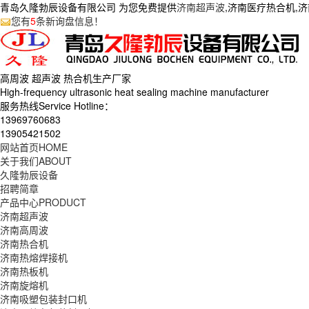
青岛久隆勃辰设备有限公司 为您免费提供
济南超声波
,济南医疗热合机,
您有
5
条新询盘信息！
高周波 超声波 热合机生产
厂家
High-frequency ultrasonic heat sealing machine manufacturer
服务热线Service Hotline：
13969760683
13905421502
网站首页
HOME
关于我们
ABOUT
久隆勃辰设备
招聘简章
产品中心
PRODUCT
济南超声波
济南高周波
济南热合机
济南热熔焊接机
济南热板机
济南旋熔机
济南吸塑包装封口机