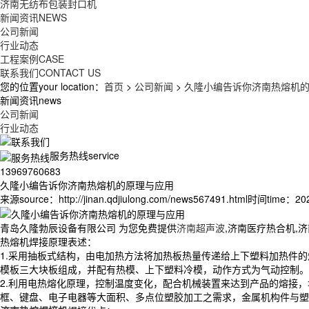
济南无纺布包装封口机
新闻资讯
NEWS
公司新闻
行业动态
工程案例
CASE
联系我们
CONTACT US
您的位置your location：
首页
>
公司新闻
>
久隆小编告诉你济南热熔机
新闻资讯news
公司新闻
行业动态
服务热线service
13969760683
久隆小编告诉你济南热熔机的原理与应用
来源source：http://jinan.qdjiulong.com/news567491.html
时间time：2021
青岛久隆勃辰设备有限公司 为您免费提供
济南超声波
,济南医疗热合机,
热熔机焊接原理表述：
1.采用抽板式结构，由电加热方法将加热板热量传递给上下塑料加热件
模板三大块板组成，并配有热模、上下塑料冷模，动作方式为气动控制。
2.利用电热熔化原理，控制温度变化，配合机械装置来达到产品的熔接
框、键盘、电子电器等大面积、多点位塑胶加工之需求，金属机构件与塑