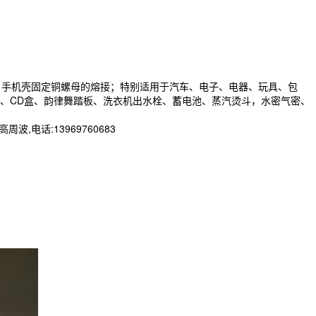
、手机壳固定铜螺母的熔接；特别适用于汽车、电子、电器、玩具、包
、CD盒、韵律舞踏板、洗衣机出水栓、蓄电池、蒸汽烫斗，水密气密、
话:13969760683