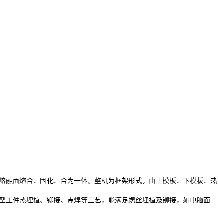
后熔融面熔合、固化、合为一体。整机为框架形式，由上模板、下模板、热
中型工件热埋植、铆接、点焊等工艺，能满足螺丝埋植及铆接，如电脑面