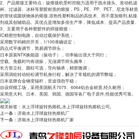
2、产品熔接主要特点：旋熔接机受时控能力适用于脱水接头、发动机滤
杯、过滤器、冰杯等塑胶材质的熔接，PS，PE、PP、PET、尼龙等材质
的管状或圆状物体的熔接.溶热性塑料制品的高技术、而不需加熔剂,粘接
剂或其创辅助品。其优点是增加多倍生产率，降低成本、提高产品质量.
3、主要用于各种塑胶件的焊接熔接：
IC精密控制电路，自动过载保护系统；
采用数字码精控开关，1/100准确设定；
四点式平衡调节，简易调节焊头；
日本原装NTK换能器（振动子），功率输出强大于同行；
空载、免载时均有谐振，无须调节焊头频率；
长方形立柱、圆柱可选，导向轴承，精密微调；
采用涡轮转动轻松调节机身行程，解决了常规机的调节弊端；
日本皇牌合金钢变辐杆，音波强劲平稳；
自设焊模工场，采用美国航天7075、6064铝合金材质,经久耐用；
采用意大利、日本、美国、韩国、德国等各厂电子原件,性能优秀可靠。
相关标签：
水上浮球旋转热熔机
,
水上浮球旋转热熔机公司
,
上一条：
济南水上浮球旋转热熔机厂
下一条：
济南水上浮球旋转热熔机厂家