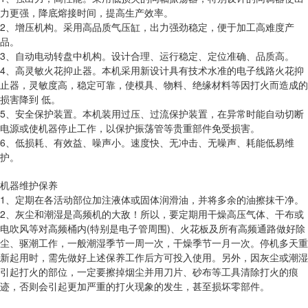
力更强，降底熔接时间，提高生产效率。
2、增压机构。采用高品质气压缸，出力强劲稳定，便于加工高难度产
品。
3、自动电动转盘中机构。设计合理、运行稳定、定位准确、品质高。
4、高灵敏火花抑止器。本机采用新设计具有技术水准的电子线路火花抑
止器，灵敏度高，稳定可靠，使模具、物料、绝缘材料等因打火而造成的
损害降到 低。
5、安全保护装置。本机装用过压、过流保护装置，在异常时能自动切断
电源或使机器停止工作，以保护振荡管等贵重部件免受损害。
6、低损耗、有效益、噪声小。速度快、无冲击、无噪声、耗能低易维
护。
机器维护保养
1、定期在各活动部位加注液体或固体润滑油，并将多余的油擦抹干净。
2、灰尘和潮湿是高频机的大敌！所以，要定期用干燥高压气体、干布或
电吹风等对高频桶内(特别是电子管周围)、火花板及所有高频通路做好除
尘、驱潮工作，一般潮湿季节一周一次，干燥季节一月一次。停机多天重
新起用时，需先做好上述保养工作后方可投入使用。另外，因灰尘或潮湿
引起打火的部位，一定要擦掉烟尘并用刀片、砂布等工具清除打火的痕
迹，否则会引起更加严重的打火现象的发生，甚至损坏零部件。