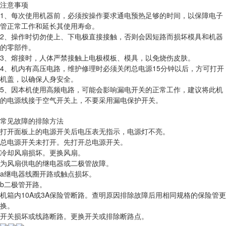
注意事项
1、每次使用机器前，必须按操作要求通电预热足够的时间，以保障电子
管正常工作和延长其使用寿命。
2、操作时切勿使上、下电极直接接触，否则会因短路而损坏模具和机器
的零部件。
3、熔接时，人体严禁接触上电极模板、模具，以免烧伤皮肤。
4、机内有高压电路，维护修理时必须关闭总电源15分钟以后，方可打开
机盖，以确保人身安全。
5、因本机使用高频电路，可能会影响漏电开关的正常工作，建议将此机
的电源线接于空气开关上，不要采用漏电保护开关。
常见故障的排除方法
打开面板上的电源开关后电压表无指示，电源灯不亮。
总电源开关未打开。先打开总电源开关。
冷却风扇损坏。更换风扇。
为风扇供电的继电器或二极管故障。
a继电器线圈开路或触点损坏。
b二极管开路。
机箱内10A或3A保险管断路。查明原因排除故障后用相同规格的保险管更
换。
开关损坏或线路断路。更换开关或排除断路点。