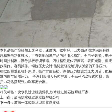
本机是操作熔接加工之利器，速度快、效率好、出力强劲.技术采用特殊
超精密自动化技术，可有效地保障产品的均衡和稳定。全电子数显，电子
时间控制器，汛号指板示调节器。四柱精密定位强度高、表面光滑、熔接
效果好、容易操作。螺旋压力设计,能随意轻松地调较所需的工作压力。
根据四柱垂直杠杆原理，操作方便轻松。调整压力螺旋式压力调节，能精
准的调节所需压力。 全系列采用人触控屏幕，全系列PLC程式控制，高
扭力马达搭配强力刹车离合器。
相关标签：
饮水机过滤机旋焊机
,
饮水机过滤器旋焊机厂家
,
上一条：
济南饮水机过滤器旋焊机公司
下一条：
济南一体式豪华型塑胶熔接机