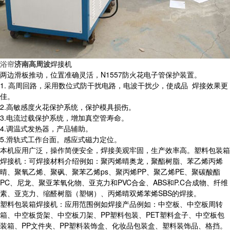
浴帘
济南高周波
焊接机
两边滑板推动，位置准确灵活，N1557防火花电子管保护装置。
1. 高周回路，采用数位式防干扰电路，电波干扰少，使成品 焊接效果更
佳。
2.高敏感度火花保护系统，保护模具损伤。
3.电流过载保护系统，增加真空管寿命。
4.调温式发热器，产品辅助。
5.滑轨式工作台面。感应式磁力定位。
本机应用广泛，操作简便安全，焊接美观牢固，生产效率高。塑料包装箱
焊接机：可焊接材料介绍例如：聚丙烯晴奥龙，聚酯树脂、苯乙烯丙烯
晴、聚氧乙烯、聚砜、聚苯乙烯ps、聚丙烯PP、聚乙烯PE、聚碳酸酯
PC、尼龙、聚亚苯氧化物、亚克力和PVC合金、ABS和P.C合成物、纤维
素、亚克力、缩醛树脂（塑钢）、丙烯晴双烯苯烯SBS的焊接。
塑料包装箱焊接机：应用范围例如焊接产品例如：中空板、中空板周转
箱、中空板货架、中空板刀架、PP塑料包装、PET塑料盒子、中空板包
装箱、PP文件夹、PP塑料装饰盒、化妆品包装盒、塑料装饰品、格挡。