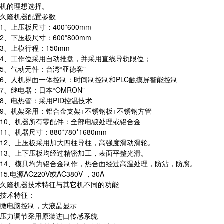
机的理想选择。
久隆机器配置参数
1、上压板尺寸：400*600mm
2、下压板尺寸：600*800mm
3、上模行程：150mm
4、工作位采用自动推盘，并采用直线导轨限位；
5、气动元件：台湾“亚德客”
6、人机界面一体控制：时间制控制和PLC触摸屏智能控制
7、继电器：日本“OMRON”
8、电热管：采用PID控温技术
9、机架采用：铝合金支架+不锈钢板+不锈钢方管
10、机器所有零配件：全部电镀处理或铝合金
11、机器尺寸：880*780*1680mm
12、上压板采用加大四柱导柱，高强度滑动滑轮。
13、上下压板均经过精密加工，表面平整光滑。
14、模具均为铝合金制作，热合面经过高温处理，防沾，防腐。
15.电源AC220V或AC380V ，30A
久隆机器技术特征与其它机不同的功能
技术特征：
微电脑控制，大液晶显示
压力调节采用原装进口传感系统