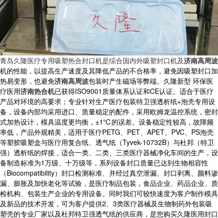
青岛久隆医疗专用吸塑热合封口机是综合国内外吸塑封口机及
济南高周波
机的性能，以提高生产速度及其降低产品的不合格率，避免因吸塑封口加
热易变形，也避免
济南高周波
包装时产生磁场等弊端。久隆新型 环保医
疗医用
济南热合机
已获得ISO9001质量体系认证和CE认证。适合于医疗
产品对环境的高要求；专业针对生产医疗包装特卫强透析纸+泡壳专用设
备，设备内部均采用进口、质量稳定的配件，采用欧姆龙温控系统，密封
式加热设计，模具温度更均衡，±1℃的误差。设备稳定性较高，故障频
率低，产品外观精美，适用于医疗PETG、PET、APET、PVC、PS泡壳
等塑胶吸塑盒与医疗用复合纸、透气纸（Tyvek-10732B）与杜邦（特卫
强）透析纸的焊接，适合一类、二类、三类医疗器械净化车间的生产，设
备制造标准为1万级、十万级等，系列设备封口质量已达到生物相容性
（Biocompatibility）封口检测标准、并经过真空泄漏、封口剥离、颜料渗
漏、膨胀及加快老化等试验，是医疗制品包装，食品企业、药品企业、质
检机构、包装生产企业的专用设备。同时我们可较快速度为客户制作模具
及新品的技术开发，可为客户提供2、3类医疗器械及生物制药外包装吸
塑壳的专业厂家以及杜邦特卫强透气纸的供应商，是您购买久隆医用封口