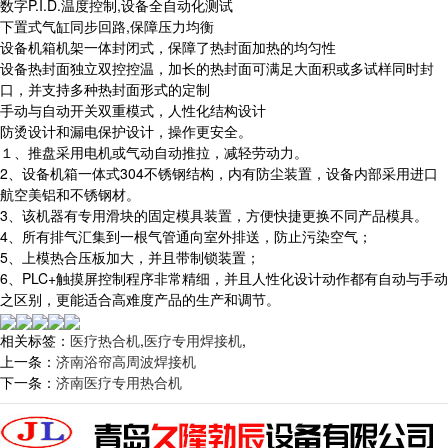
数字P.I.D.温度控制,设备全自动化测试
下置式气缸同步回路,保障压力均衡
设备机箱机架一体封闭式，保障了热封面加热的均匀性
设备热封面独立双控控温，加长的热封面可满足大面积或多试样同时封
口，并支持多种热封面形式的定制
手动与自动开关双重模式，人性化结构设计
防烫设计和漏电保护设计，操作更安全。
１、推盘采用电机或气动自动推拉，减轻劳动力。
2、设备机箱一体式304不锈钢结构，内有防尘装置，设备内部采用进口
航空美铝和不锈钢材。
3、该机器有专用滑块的固定模具装置，方便快捷更换不同产品模具。
4、所有排气汇集到一根气管通向室外排送，防止污染空气；
5、上模热合压板加大，并且带制锁装置；
6、PLC+触摸屏控制程序非常精细，并且人性化设计动作都有自动与手动
之区别，更能适合高难度产品的生产和调节。
相关标签：
医疗热合机
,
医疗专用焊接机
,
上一条：
济南浴帘高周波焊接机
下一条：
济南医疗专用热合机