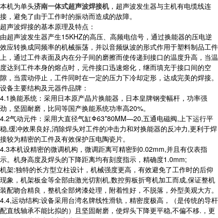
本机为单头
济南一体式超声波焊接机
，超声波发生器与主机有电缆线连
接，避免了由于工作时的振动而造成的故障。
超声波焊接的基本原理及特点：
由超声波发生器产生15KHZ的高压、高频电信号，通过换能器的压电逆
效应转换成同频率的机械振荡，并以音频纵波的形式作用于塑料制品工件
上，通过工件表面及内在分子间的磨擦而使传递到接口的温度升高，当温
度达到工件本身的熔点时，元件接口迅速熔化，继而填充于接口间的空
隙，当震动停止，工件同时在一定的压力下冷却定形，达成完美的焊接。
设备主要结构及元器件品牌：
4.1换能系统：采用日本原产晶片换能器，日本皇牌钢变幅杆，功率强
劲，坚固耐磨，比同等国产换能系统功率高20%。
4.2气动元件：采用大直径气缸Φ63*80MM—20,五通电磁阀,上下运行平
稳,缓冲效果良好,消除焊头对工件的冲击力和对换能器的反冲力,更利于焊
接较为精密的工件及有效保护压电陶瓷片。
4.3本机设精密的微调机构，微调距离可精密到0.02mm,并且有仪表指
示。机身高度及焊头的下降距离均有刻度指示，精确度1.0mm;
机架:独特的长方型立柱设计，机械强度更高，有效避免了工作时的后仰
现象，机架板金等全部由激光切割机,数控剪板折弯机加工而成,保证整机
装配吻合精良，整机全部烤漆处理，附着性好，不脱落，外型美观大方。
4.4,运动结构:设备采用台湾名牌线性滑轨，精密度极高，（是传统的导杆
配直线轴承不能比拟的）且坚固耐磨，使焊头下降更平稳,不偏不移.，更