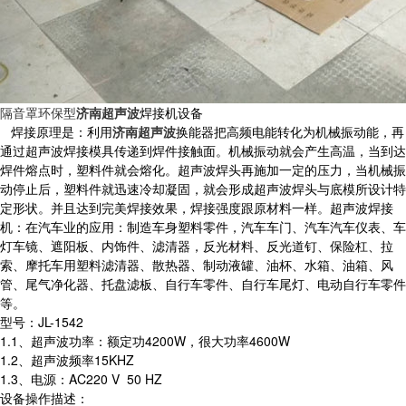
隔音罩环保型
济南超声波
焊接机设备
焊接原理是：利用
济南超声波
换能器把高频电能转化为机械振动能，再
通过超声波焊接模具传递到焊件接触面。机械振动就会产生高温，当到达
焊件熔点时，塑料件就会熔化。超声波焊头再施加一定的压力，当机械振
动停止后，塑料件就迅速冷却凝固，就会形成超声波焊头与底模所设计特
定形状。并且达到完美焊接效果，焊接强度跟原材料一样。超声波焊接
机：在汽车业的应用：制造车身塑料零件，汽车车门、汽车汽车仪表、车
灯车镜、遮阳板、内饰件、滤清器，反光材料、反光道钉、保险杠、拉
索、摩托车用塑料滤清器、散热器、制动液罐、油杯、水箱、油箱、风
管、尾气净化器、托盘滤板、自行车零件、自行车尾灯、电动自行车零件
等。
型号：JL-1542
1.1、超声波功率：额定功4200W，很大功率4600W
1.2、超声波频率15KHZ
1.3、电源：AC220 V 50 HZ
设备操作描述：