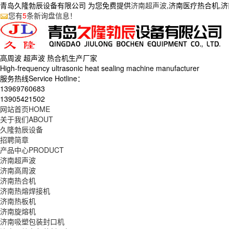
青岛久隆勃辰设备有限公司 为您免费提供
济南超声波
,济南医疗热合机,
您有
5
条新询盘信息！
高周波 超声波 热合机生产
厂家
High-frequency ultrasonic heat sealing machine manufacturer
服务热线Service Hotline：
13969760683
13905421502
网站首页
HOME
关于我们
ABOUT
久隆勃辰设备
招聘简章
产品中心
PRODUCT
济南超声波
济南高周波
济南热合机
济南热熔焊接机
济南热板机
济南旋熔机
济南吸塑包装封口机