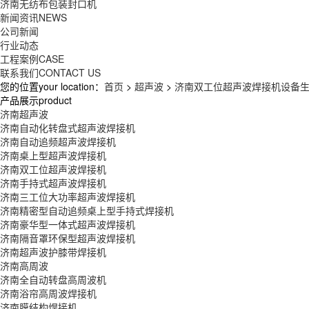
济南无纺布包装封口机
新闻资讯
NEWS
公司新闻
行业动态
工程案例
CASE
联系我们
CONTACT US
您的位置your location：
首页
>
超声波
>
济南双工位超声波焊接机设备
产品展示product
济南超声波
济南自动化转盘式超声波焊接机
济南自动追频超声波焊接机
济南桌上型超声波焊接机
济南双工位超声波焊接机
济南手持式超声波焊接机
济南三工位大功率超声波焊接机
济南精密型自动追频桌上型手持式焊接机
济南豪华型一体式超声波焊接机
济南隔音罩环保型超声波焊接机
济南超声波护膝带焊接机
济南高周波
济南全自动转盘高周波机
济南浴帘高周波焊接机
济南膜结构焊接机