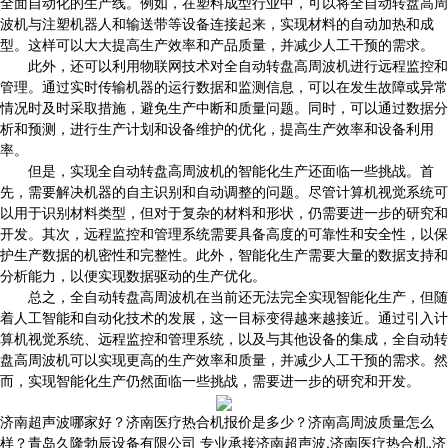
全面自动化的生产线。例如，在塑料成型行业中，可以将全自动转盘高周
波机与注塑机器人和输送带等设备连接起来，实现材料的自动加热和成
型。这样可以大大提高生产效率和产品质量，并减少人工干预的需求。
此外，还可以利用物联网技术对全自动转盘高周波机进行远程监控和
管理。通过实时传输机器的运行数据和监测信息，可以在发生故障或异常
情况时及时采取措施，避免生产中断和质量问题。同时，可以通过数据分
析和预测，进行生产计划和设备维护的优化，提高生产效率和设备利用
率。
但是，实现全自动转盘高周波机的智能化生产还面临一些挑战。首
先，需要解决机器的自主识别和自动调整的问题。尽管计算机视觉系统可
以用于识别材料类型，但对于复杂的材料和形状，仍需要进一步的研究和
开发。其次，远程监控和管理系统需要具备高度的可靠性和安全性，以保
护生产数据的机密性和完整性。此外，智能化生产需要大量的数据支持和
分析能力，以便实现数据驱动的生产优化。
总之，全自动转盘高周波机在当前还无法完全实现智能化生产，但随
着人工智能和自动化技术的发展，这一目标变得越来越接近。通过引入计
算机视觉系统、远程监控和管理系统，以及与其他设备的集成，全自动转
盘高周波机可以实现更高的生产效率和质量，并减少人工干预的需求。然
而，实现智能化生产仍然面临一些挑战，需要进一步的研究和开发。
济南超声波哪家好？济南医疗热合机报价是多少？济南高周波质量怎么
样？青岛久隆勃辰设备有限公司 专业承接济南超声波,济南医疗热合机,济