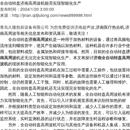
全自动转盘济南高周波机能否实现智能化生产
发布时间：2024/1/20 3:00:00
来源：http://jinan.qdjiulong.com/news999998.html
青岛久隆勃辰设备有限公司 为您免费提供
济南超声波
,济南医疗热合机,济
南高周波等相关信息发布和资讯展示，敬请关注！
全自动转盘
济南高周波
机是一种用于加热材料的设备，通过将高频电
流传送到螺线管中，使其产生磁场以加热材料。这种机器在许多行业中使
用，包括塑料成型、金属加热和焊接等领域。然而，目前的全自动转盘
济
南高周波
机还无法完全实现智能化生产。本文将探讨
济南全自动转盘高周
波机
的现状和潜在的智能化生产应用。
目前的全自动转盘高周波机在加工过程中需要人工操作，包括放置待
加热的材料、设定加热时间和温度等参数。虽然这些操作可以通过计算机
控制，但仍然需要人工干预。同时，机器的故障也需要人工修理和维护。
因此，全自动转盘高周波机还无法实现完全智能化的生产。
然而，随着人工智能和自动化技术的发展，全自动转盘高周波机有潜
力实现智能化生产。首先，可以引入计算机视觉系统来识别待加热的材
料，并根据材料类型自动设定加热时间和温度，减少人工操作的需求。这
样可以大大提高生产效率，并减少人为错误的发生。其次，可以引入远程
监控系统，实时监测机器的运行状态，并在故障发生时远程诊断和修复。
另外，全自动转盘高周波机可以与其他生产设备和机器人集成，实现