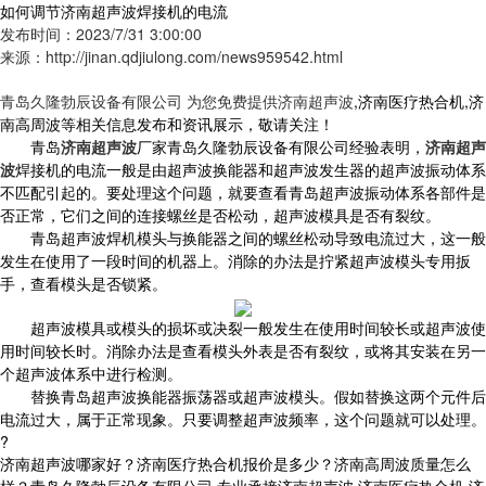
如何调节济南超声波焊接机的电流
发布时间：2023/7/31 3:00:00
来源：http://jinan.qdjiulong.com/news959542.html
青岛久隆勃辰设备有限公司 为您免费提供
济南超声波
,济南医疗热合机,济
南高周波等相关信息发布和资讯展示，敬请关注！
青岛
济南超声波
厂家青岛久隆勃辰设备有限公司经验表明，
济南超声
波
焊接机的电流一般是由超声波换能器和超声波发生器的超声波振动体系
不匹配引起的。要处理这个问题，就要查看青岛超声波振动体系各部件是
否正常，它们之间的连接螺丝是否松动，超声波模具是否有裂纹。
青岛超声波焊机模头与换能器之间的螺丝松动导致电流过大，这一般
发生在使用了一段时间的机器上。消除的办法是拧紧超声波模头专用扳
手，查看模头是否锁紧。
超声波模具或模头的损坏或决裂一般发生在使用时间较长或超声波使
用时间较长时。消除办法是查看模头外表是否有裂纹，或将其安装在另一
个超声波体系中进行检测。
替换青岛超声波换能器振荡器或超声波模头。假如替换这两个元件后
电流过大，属于正常现象。只要调整超声波频率，这个问题就可以处理。
?
济南超声波哪家好？济南医疗热合机报价是多少？济南高周波质量怎么