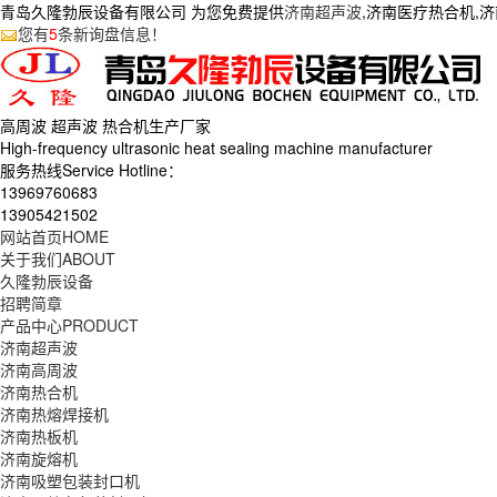
青岛久隆勃辰设备有限公司 为您免费提供
济南超声波
,济南医疗热合机,
您有
5
条新询盘信息！
高周波 超声波 热合机生产
厂家
High-frequency ultrasonic heat sealing machine manufacturer
服务热线Service Hotline：
13969760683
13905421502
网站首页
HOME
关于我们
ABOUT
久隆勃辰设备
招聘简章
产品中心
PRODUCT
济南超声波
济南高周波
济南热合机
济南热熔焊接机
济南热板机
济南旋熔机
济南吸塑包装封口机