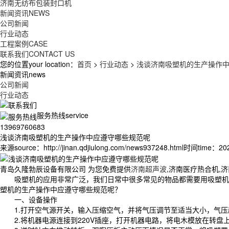
济南无纺布包装封口机
新闻资讯
NEWS
公司新闻
行业动态
工程案例
CASE
联系我们
CONTACT US
您的位置your location：
首页
>
行业动态
>
浅谈济南吸塑机的生产操作
新闻资讯news
公司新闻
行业动态
服务热线service
13969760683
浅谈济南吸塑机的生产操作中应遵守哪些规范呢
来源source：http://jinan.qdjiulong.com/news937248.html
时间time：2023
青岛久隆勃辰设备有限公司 为您免费提供
济南超声波
,济南医疗热合机,
吸塑机
的应用非常广泛，我们日常中很多常见的物品都需要用吸塑机
塑机的生产操作中应遵守哪些规范呢？
一、设备操作
1.打开空气源开关，输入压缩空气，并将气压调节至适当大小，气
2.将机器电源连接到220V插座，打开机器电路，将电木模放在转