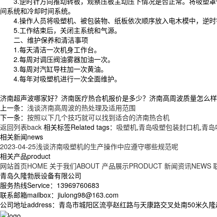
3.逆时针方向推动转板，观察压板主动压下情况是否正常。将吸塑
间系统和冷却时间系统。
4.操作人员将吸塑机、被包装物、纸板依次顺序放入电木模中，逆
5.工作结束后，关闭主系统和气源。
二、维护保养和清洁事项
1.每天清洁一次机身工作台。
2.每周对调压阀油雾器加油一次。
3.每周对汽缸导柱加一次黄油。
4.每年对吸塑机进行一次全面维护。
济南超声波哪家好？济南医疗热合机报价是多少？济南高周波质量怎么样？青岛
上一条：
浅谈济南高周波的热处理及适用范围
下一条：
按照以下几个技巧就可以找到适合的济南热合机
返回列表back
相关标签Related tags：
吸塑机
,
青岛吸塑包装封口机
,
青岛
相关新闻news
2023-04-25
浅谈济南吸塑机的生产操作中应遵守哪些规范呢
相关产品product
网站首页HOME
关于我们ABOUT
产品展示PRODUCT
新闻资讯NEWS
青岛久隆勃辰设备有限公司
服务热线Service：13969760683
联系邮箱mailbox：jiulong98@163.com
公司地址address：青岛市城阳区流亭赵红路与天康路交叉处南50米久