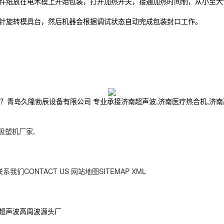
罩件纸放在电木模上开始包装，打开加热开关，接通加热时间制，从小至
时针旋转模具台，然后机器会根据调试状态自动完成包装封口工作。
久隆勃辰设备有限公司 专业承接济南超声波,济南医疗热合机,济南高周波,电
吸塑机厂家
,
联系我们CONTACT US
网站地图SITEMAP
XML
隆超声波高周波源头厂