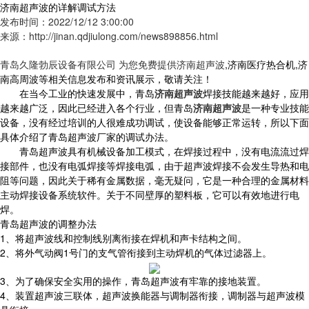
济南超声波的详解调试方法
发布时间：2022/12/12 3:00:00
来源：http://jinan.qdjiulong.com/news898856.html
青岛久隆勃辰设备有限公司 为您免费提供
济南超声波
,济南医疗热合机,济
南高周波等相关信息发布和资讯展示，敬请关注！
在当今工业的快速发展中，青岛
济南超声波
焊接技能越来越好，应用
越来越广泛，因此已经进入各个行业，但青岛
济南超声波
是一种专业技能
设备，没有经过培训的人很难成功调试，使设备能够正常运转，所以下面
具体介绍了青岛超声波厂家的调试办法。
青岛超声波具有机械设备加工模式，在焊接过程中，没有电流流过焊
接部件，也没有电弧焊接等焊接电弧，由于超声波焊接不会发生导热和电
阻等问题，因此关于稀有金属数据，毫无疑问，它是一种合理的金属材料
主动焊接设备系统软件。关于不同壁厚的塑料板，它可以有效地进行电
焊。
青岛超声波的调整办法
1、将超声波线和控制线别离衔接在焊机和声卡结构之间。
2、将外气动阀1号门的支气管衔接到主动焊机的气体过滤器上。
3、为了确保安全实用的操作，青岛超声波有牢靠的接地装置。
4、装置超声波三联体，超声波换能器与调制器衔接，调制器与超声波模