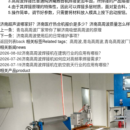
3.高周波焊接比普通纯
济南热合机
焊接更加牢固，所焊接的产品熔接
4.由于其焊接原理的特殊性，因此可以焊接多层材质，面对复合料，
5.操作简单，调节好参数，只需要将材料放入模具上按下启动按钮。
济南超声波哪家好？济南医疗热合机报价是多少？济南高周波质量怎么样？青岛
上一条：
青岛高周波厂家带你了解济南吸塑高周波的原理
下一条：
济南高周波使用后的日常维护事项？
返回列表back
相关标签Related tags：
高周波
,
青岛高周波
,
青岛高周波厂
相关新闻news
2026-08-02
济南高周波焊接机在建筑行业的应用有哪些？
2026-07-26
济南高周波焊接机如何应对高频率焊接需求？
2026-07-19
济南高周波焊接机在航空航天行业的应用有哪些？
相关产品product