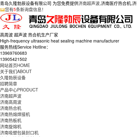
青岛久隆勃辰设备有限公司 为您免费提供
济南超声波
,济南医疗热合机,
您有
5
条新询盘信息！
高周波 超声波 热合机生产
厂家
High-frequency ultrasonic heat sealing machine manufacturer
服务热线Service Hotline：
13969760683
13905421502
网站首页
HOME
关于我们
ABOUT
久隆勃辰设备
招聘简章
产品中心
PRODUCT
济南超声波
济南高周波
济南热合机
济南热熔焊接机
济南热板机
济南旋熔机
济南吸塑包装封口机