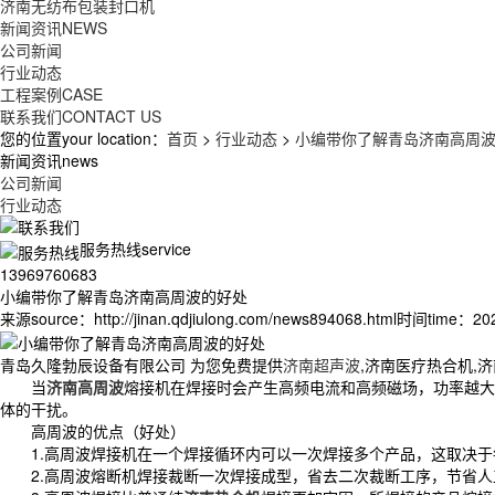
济南无纺布包装封口机
新闻资讯
NEWS
公司新闻
行业动态
工程案例
CASE
联系我们
CONTACT US
您的位置your location：
首页
>
行业动态
>
小编带你了解青岛济南高周
新闻资讯news
公司新闻
行业动态
服务热线service
13969760683
小编带你了解青岛济南高周波的好处
来源source：http://jinan.qdjiulong.com/news894068.html
时间time：2022
青岛久隆勃辰设备有限公司 为您免费提供
济南超声波
,济南医疗热合机,
当
济南高周波
熔接机在焊接时会产生高频电流和高频磁场，功率越大
体的干扰。
高周波的优点（好处）
1.高周波焊接机在一个焊接循环内可以一次焊接多个产品，这取决于
2.高周波熔断机焊接裁断一次焊接成型，省去二次裁断工序，节省人