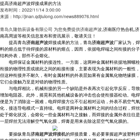
提高济南超声波焊接成果的方法
发布时间：2022/11/14 3:00:00
来源：http://jinan.qdjiulong.com/news889076.html
青岛久隆勃辰设备有限公司 为您免费提供
济南超声波
,济南医疗热合机,济
南高周波等相关信息发布和资讯展示，敬请关注！
提高青岛
济南超声波
焊接成果的方法，青岛
济南超声波
厂家认为，焊
料的熔点低于待焊接的原材料的熔点，因而，依据电焊端之间衔接的分子
结构外表，部件不会熔化。
电焊保证金属材料的接连性。一方面，这两种金属材料依据地脚螺栓
衔接的物理性质或彼此之间的粘接衔接，主要表现为金属材料的一般性，
但这种衔接并不耐久，有时金属材料的外表层如果有金属氧化物绝缘膜，
它们会接触乃至是对错的物理性质。
与电焊相比，机械衔接的另一个缺陷是外表再次引起化学反应，导致
增加电阻器。此外，摇晃和其他机械设备的冲击也会使衔接器松动。电焊
便是为了消除这一困难，电焊焊接方位不引起相对运动，外表不易空气氧
化，接连导电模式一直持续。电焊是两种金属材料之间的结合过程，焊丝
处于熔化状况，会熔化一些金属材料与之接触，而焊接的金属外表往往是
一层焊丝无法溶解空气氧化膜，焊膏是用来去除这层空气氧化膜的。
要操纵青岛
济南超声波焊接机
的焊接质量，有必要掌握超声波塑料焊