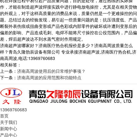
机在焊接过程中易引起产品质量问题，目的是处理，通过熟练的实际操
作，才能在制造超声波焊接实践中进行静电放电操控，尤其是在相关货物
的外观上，对于这样高质量的消费品来说，质量仍然是一个更难操控的问
题。总结过去的经验发现，易引起一些质量问题的是：抗压强度低、产品
断裂外表伤痕或扭曲变形或产品色彩或内部零件的破坏或许遭到变形后的
偏差的影响、产品造成毛刺、电焊不能将尺寸操控在公役范围内，产品偏
差，焊后超声波达不到水蒸气密封作用规定。
济南超声波哪家好？济南医疗热合机报价是多少？济南高周波质量怎么
样？青岛久隆勃辰设备有限公司 专业承接济南超声波,济南医疗热合机,济
南高周波,电话:13969760683
相关标签：
上一条：
济南高周波使用后的日常维护事项？
下一条：
济南高周波的应用范围和功能特点
13969760683
首页
关于我们
新闻中心
产品中心