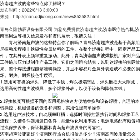
济南超声波的这些特点你了解吗？
发布时间：2022/8/13 3:00:00
来源：http://jinan.qdjiulong.com/news852582.html
青岛久隆勃辰设备有限公司 为您免费提供
济南超声波
,济南医疗热合机,济
南高周波等相关信息发布和资讯展示，敬请关注！
青岛
济南超声波
的这些特点你了解吗？青岛
济南超声波
是基于高频阻
尼振动来焊接非铁磁性金属材料的工件。在整个焊接进程中，固定产品工
件，在其外表上频率重复振动。此外，青岛
济南超声波焊接机
厂家对产品
工件施加压力以制作产品工件。它们之间熔合结实，以到达焊接的实际效
果。整个焊接进程能够准确操控，并且不容易对金属外表造成不必要的损
坏。耐热、耐焊接色牢度强。
1.选用可替换的焊头，降低了本钱，焊头极端坚固，焊头磨损大大削减，
选用高韧性超声波模具，多个焊接外表，以便于设备和降低本钱；
2.焊接模壳可根据不同的应用规格快速方便地替换和设备焊嘴，合理的本
钱操控，机械设备的设备和调整，实用性强简单操作
3.选用超声波技术，自动频率盯梢；选择时间操控器执行时间和焊接工艺
流程；关键备件选用进口备件，能量转化利用率高；电源电路配有频偏和
过流保护设备，保证机器和青岛超声波设备的可靠性。
济南超声波哪家好？济南医疗热合机报价是多少？济南高周波质量怎么