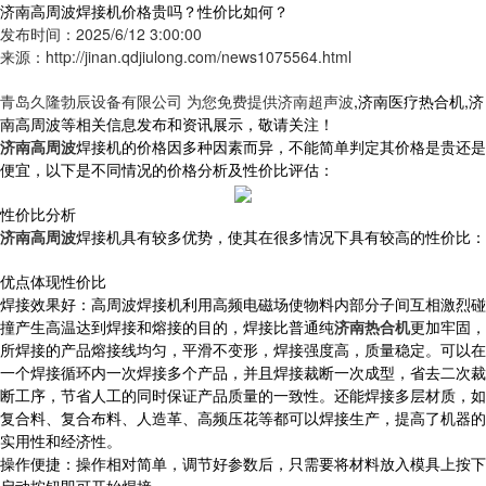
济南高周波焊接机价格贵吗？性价比如何？
发布时间：2025/6/12 3:00:00
来源：http://jinan.qdjiulong.com/news1075564.html
青岛久隆勃辰设备有限公司 为您免费提供
济南超声波
,济南医疗热合机,济
南高周波等相关信息发布和资讯展示，敬请关注！
济南高周波
焊接机的价格因多种因素而异，不能简单判定其价格是贵还是
便宜，以下是不同情况的价格分析及性价比评估：
性价比分析
济南高周波
焊接机具有较多优势，使其在很多情况下具有较高的性价比：
优点体现性价比
焊接效果好：高周波焊接机利用高频电磁场使物料内部分子间互相激烈碰
撞产生高温达到焊接和熔接的目的，焊接比普通纯
济南热合机
更加牢固，
所焊接的产品熔接线均匀，平滑不变形，焊接强度高，质量稳定。可以在
一个焊接循环内一次焊接多个产品，并且焊接裁断一次成型，省去二次裁
断工序，节省人工的同时保证产品质量的一致性。还能焊接多层材质，如
复合料、复合布料、人造革、高频压花等都可以焊接生产，提高了机器的
实用性和经济性。
操作便捷：操作相对简单，调节好参数后，只需要将材料放入模具上按下