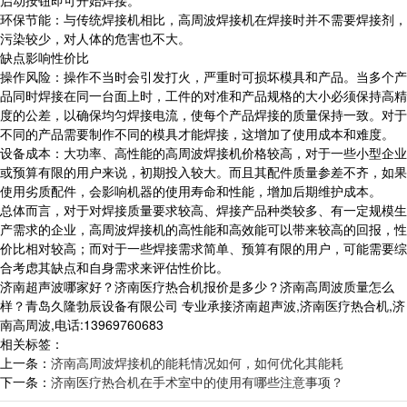
启动按钮即可开始焊接。
环保节能：与传统焊接机相比，高周波焊接机在焊接时并不需要焊接剂，
污染较少，对人体的危害也不大。
缺点影响性价比
操作风险：操作不当时会引发打火，严重时可损坏模具和产品。当多个产
品同时焊接在同一台面上时，工件的对准和产品规格的大小必须保持高精
度的公差，以确保均匀焊接电流，使每个产品焊接的质量保持一致。对于
不同的产品需要制作不同的模具才能焊接，这增加了使用成本和难度。
设备成本：大功率、高性能的高周波焊接机价格较高，对于一些小型企业
或预算有限的用户来说，初期投入较大。而且其配件质量参差不齐，如果
使用劣质配件，会影响机器的使用寿命和性能，增加后期维护成本。
总体而言，对于对焊接质量要求较高、焊接产品种类较多、有一定规模生
产需求的企业，高周波焊接机的高性能和高效能可以带来较高的回报，性
价比相对较高；而对于一些焊接需求简单、预算有限的用户，可能需要综
合考虑其缺点和自身需求来评估性价比。
济南超声波哪家好？济南医疗热合机报价是多少？济南高周波质量怎么
样？青岛久隆勃辰设备有限公司 专业承接济南超声波,济南医疗热合机,济
南高周波,电话:13969760683
相关标签：
上一条：
济南高周波焊接机的能耗情况如何，如何优化其能耗
下一条：
济南医疗热合机在手术室中的使用有哪些注意事项？